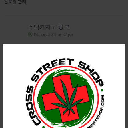
천호의 관리.
소닉카지노 링크
February 2, 2024
at
4:24 pm
homefronttoheartland.com
이 세상에서 멘토만이 자신을 진정으로 이해할 수 있습니다.
소닉카지노사이트
February 5, 2024
at
6:05 pm
saungsantoso.com
그는 말을 타고 하인 몇 명을 데리고 눈 깜짝할 사이에 메리디
안 게이트에 도착했다.