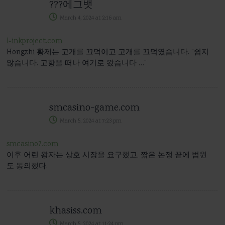
???에그뱃
March 4, 2024
at
2:16 am
l-inkproject.com
Hongzhi 황제는 고개를 끄덕이고 고개를 끄덕였습니다. “쉽지
않습니다. 고향을 떠나 여기로 왔습니다 …”
smcasino-game.com
March 5, 2024
at
7:23 pm
smcasino7.com
이후 어린 왕자는 상호 시장을 요구했고, 짧은 논쟁 끝에 법원
도 동의했다.
khasiss.com
March 5, 2024
at
11:24 pm