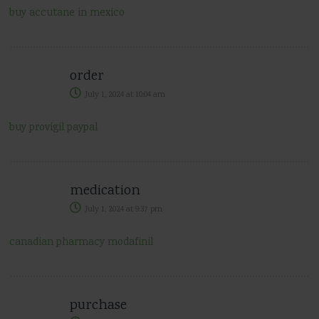
buy accutane in mexico
order
July 1, 2024
at
10:04 am
buy provigil paypal
medication
July 1, 2024
at
9:37 pm
canadian pharmacy modafinil
purchase