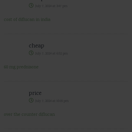
July 7, 2024
at
3:47 pm
cost of diflucan in india
cheap
July 7, 2024
at
6:52 pm
60 mg prednisone
price
July 7, 2024
at
10:18 pm
over the counter diflucan