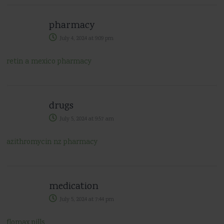
pharmacy
July 4, 2024
at
9:09 pm
retin a mexico pharmacy
drugs
July 5, 2024
at
9:57 am
azithromycin nz pharmacy
medication
July 5, 2024
at
7:44 pm
flomax pills