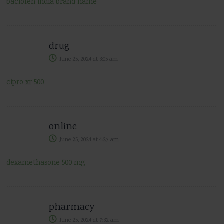
baclofen india brand name
drug
June 25, 2024
at
3:05 am
cipro xr 500
online
June 25, 2024
at
4:27 am
dexamethasone 500 mg
pharmacy
June 25, 2024
at
7:32 am