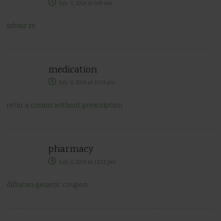
July 2, 2024
at
9:49 am
advair rx
medication
July 2, 2024
at
10:12 am
retin a cream without prescription
pharmacy
July 2, 2024
at
12:52 pm
diflucan generic coupon