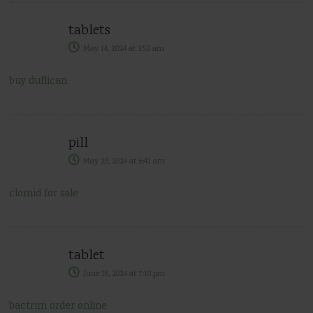
tablets
May 14, 2024
at
3:52 am
buy duflican
pill
May 29, 2024
at
6:41 am
clomid for sale
tablet
June 18, 2024
at
7:10 pm
bactrim order online