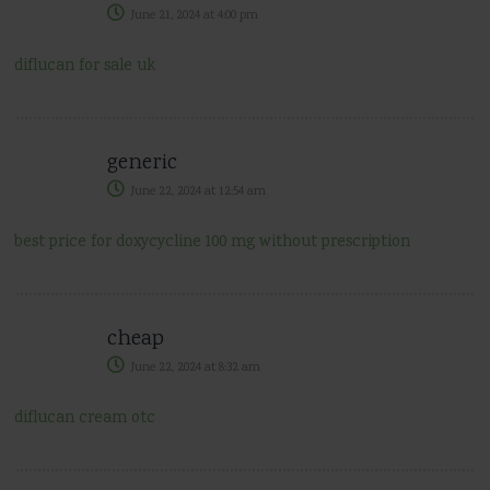
June 21, 2024
at
4:00 pm
diflucan for sale uk
generic
June 22, 2024
at
12:54 am
best price for doxycycline 100 mg without prescription
cheap
June 22, 2024
at
8:32 am
diflucan cream otc