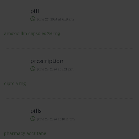
pill
June 27, 2024
at
6:59 am
amoxicillin capsules 250mg
prescription
June 28, 2024
at
3:21 pm
cipro 5 mg
pills
June 28, 2024
at
10:11 pm
pharmacy accutane