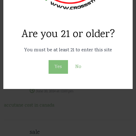
cost of baclofen 20 mg
Are you 21 or older?
tablet
June 19, 2024
at
11:01 pm
You must be at least 21 to enter this site
accutane pharmacy
Yes
No
sale
June 20, 2024
at
12:03 pm
accutane cost in canada
sale