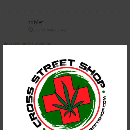
tablet
June 19, 2024
at
6:54 am
doxycycline tetracycline
sale
June 19, 2024
at
8:00 pm
flomax capsules
order
June 19, 2024
at
8:24 pm