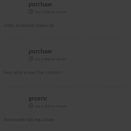
purchase
July 3, 2024
at
1:43 am
order modafinil online uk
purchase
July 4, 2024
at
5:08 am
best retin a over the counter
generic
July 4, 2024
at
1:43 pm
furosemide 500 mg online