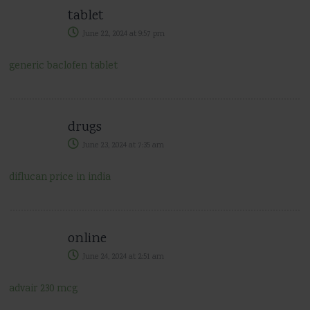
tablet
June 22, 2024
at
9:57 pm
generic baclofen tablet
drugs
June 23, 2024
at
7:35 am
diflucan price in india
online
June 24, 2024
at
2:51 am
advair 230 mcg